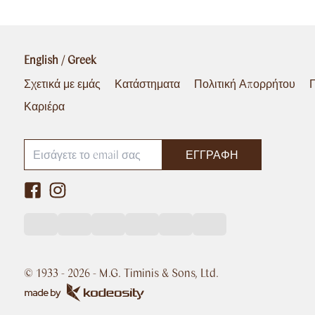
English
/
Greek
Σχετικά με εμάς
Κατάστηματα
Πολιτική Απορρήτου
Π
Καριέρα
ΕΓΓΡΑΦΉ
© 1933 -
2026
- M.G. Timinis & Sons, Ltd.