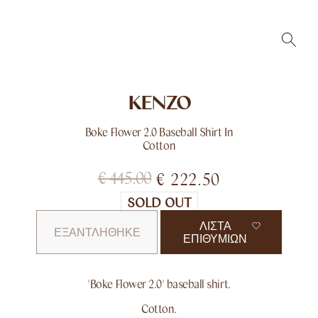
KENZO
Boke Flower 2.0 Baseball Shirt In
Cotton
€
445.00
€
222.50
SOLD OUT
ΛΊΣΤΑ
ΕΞΑΝΤΛΉΘΗΚΕ
ΕΠΙΘΥΜΙΏΝ
'Boke Flower 2.0' baseball shirt.
Cotton.